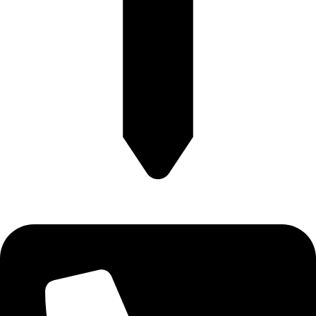
آدرس: تهران، بلوار قیطریه، روبروی پارک قیطریه، پلاک 4