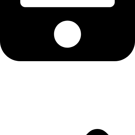
موبایل: 09125651696