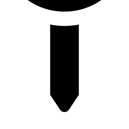
آدرس: تهران، بلوار قیطریه، روبروی پارک قیطریه، پلاک 4