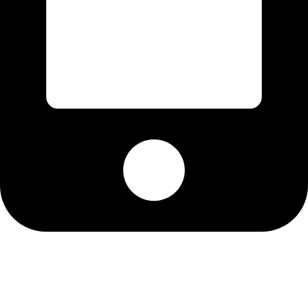
موبایل: 09125651696