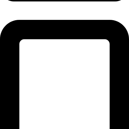
تلفن: 26425377-021