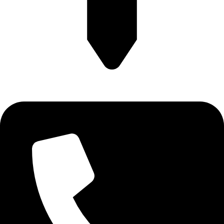
آدرس: تهران، بلوار قیطریه، روبروی پارک قیطریه، پلاک 4