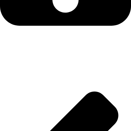
موبایل: 09125651696