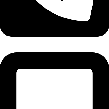
تلفن: 26425377-021