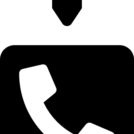
آدرس: تهران، بلوار قیطریه، روبروی پارک قیطریه، پلاک 4