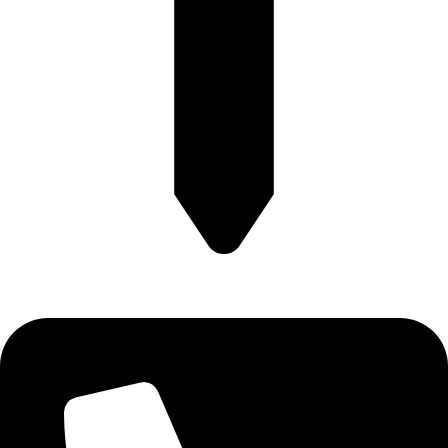
آدرس: تهران، بلوار قیطریه، روبروی پارک قیطریه، پلاک 4