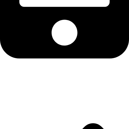
موبایل: 09125651696