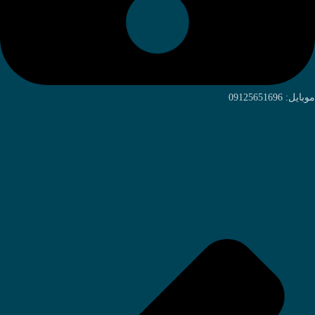
موبایل: 09125651696