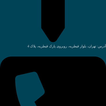
آدرس: تهران، بلوار قیطریه، روبروی پارک قیطریه، پلاک 4